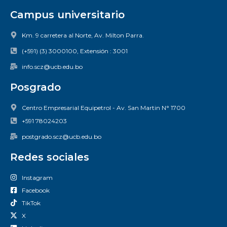
Campus universitario
Km. 9 carretera al Norte, Av. Milton Parra.
(+591) (3) 3000100, Extensión : 3001
info.scz@ucb.edu.bo
Posgrado
Centro Empresarial Equipetrol - Av. San Martin N° 1700
+591 78024203
postgrado.scz@ucb.edu.bo
Redes sociales
Instagram
Facebook
TikTok
X