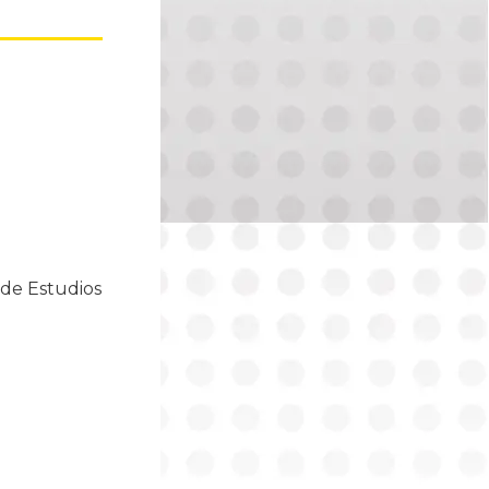
Psicopedagogía.
Agropecuaria –
Muyurina
 de Estudios
Licenciatura en Ingeniería
Agropecuaria.