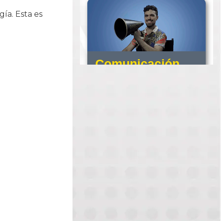
ía. Esta es
Comunicación
Audiovisual
Comunicación Audiovisual –
DIAKONIA.
Psicopedagogía
Licenciatura en