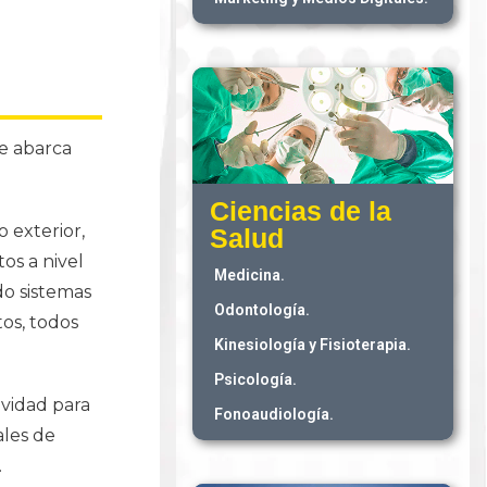
ue abarca
Ciencias de la
o exterior,
Salud
os a nivel
Medicina.
do sistemas
Odontología.
os, todos
Kinesiología y Fisioterapia.
Psicología.
ividad para
Fonoaudiología.
ales de
.