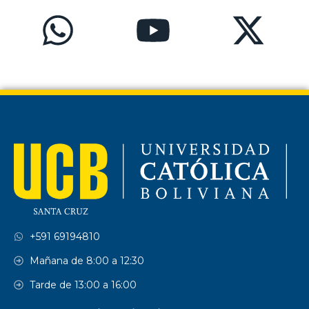
Licenciatura en Trabajo Social.
Técnico Superior y Licenciatura en Educación
Especial.
Licenciatura en Ciencias Religiosas.
+591 69194810
Ciencias Empresariales
Mañana de 8:00 a 12:30
Tarde de 13:00 a 16:00
Administración de Empresas.