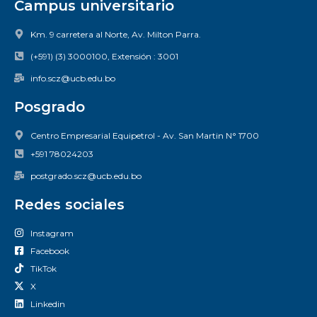
Campus universitario
Ingeniería Comercial.
Km. 9 carretera al Norte, Av. Milton Parra.
Ingeniería Financiera.
(+591) (3) 3000100, Extensión : 3001
Marketing y Medios Digitales.
info.scz@ucb.edu.bo
Posgrado
Centro Empresarial Equipetrol - Av. San Martin N° 1700
+591 78024203
postgrado.scz@ucb.edu.bo
Redes sociales
Instagram
Facebook
Ciencias de la Salud
TikTok
X
Medicina.
Linkedin