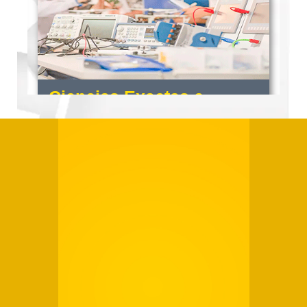
Ciencias Exactas e
Ingenierías
Ingeniería en Biotecnología.
Ingeniería Civil.
Ingeniería Industrial.
Ingeniería en Agronegocios.
Ingeniería Mecatrónica.
Ingeniería de Software.