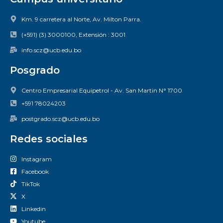
Km. 9 carretera al Norte, Av. Milton Parra.
(+591) (3) 3000100, Extensión : 3001
info.scz@ucb.edu.bo
Posgrado
Centro Empresarial Equipetrol - Av. San Martin N° 1700
+591 78024203
postgrado.scz@ucb.edu.bo
Redes sociales
Instagram
Facebook
TikTok
X
Linkedin
Youtube